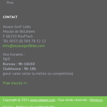
Pros
CONTACT
Alsace Golf Links
Moulin de Biltzheim
F 68250 Rouffach
Tél. 0033 (0) 389 78 52 12
info@alsacegolflinks.com
Nos horaires :
7J/7
Bureau : 9h-16h30
Clubhouse : 9h-18h
(peut varier selon la météo ou compétition)
Plan d’accès >>
Copyright © 2021
www.ratatam.com
- Tous droits réservés -
Mentions
légales
-
Politique de confidentialité